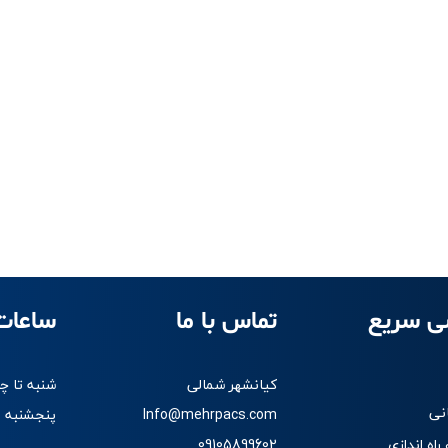
ی سریع
تماس با ما
ساعات
کیانشهر شمالی
شنبه تا چهارشنبه 
نی
Info@mehrpacs.com
پنجشنبه 8:30 الی 12:30
اه اندازی
09105899602